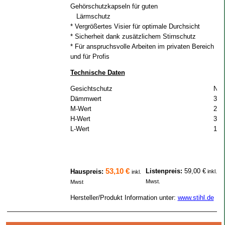
Gehörschutzkapseln für guten
Lärmschutz
* Vergrößertes Visier für optimale Durchsicht
* Sicherheit dank zusätzlichem Stirnschutz
* Für anspruchsvolle Arbeiten im privaten Bereich
und für Profis
Technische Daten
Gesichtschutz
Nylo
Dämmwert
30 
M-Wert
28 
H-Wert
35 
L-Wert
18 
53,10 €
Listenpreis:
59,00 €
Hauspreis:
inkl.
inkl.
Mwst.
Mwst
Hersteller/Produkt Information unter:
www.stihl.de