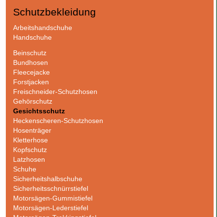
Schutzbekleidung
Navigation
Arbeitshandschuhe
überspringen
Handschuhe
Beinschutz
Bundhosen
Fleecejacke
Forstjacken
Freischneider-Schutzhosen
Gehörschutz
Gesichtsschutz
Heckenscheren-Schutzhosen
Hosenträger
Kletterhose
Kopfschutz
Latzhosen
Schuhe
Sicherheitshalbschuhe
Sicherheitsschnürrstiefel
Motorsägen-Gummistiefel
Motorsägen-Lederstiefel