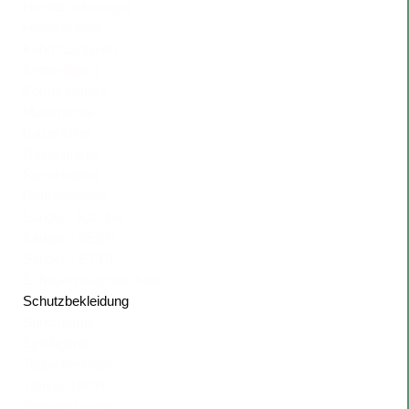
Hochdruckreiniger
Hochentaster
Kehrmaschinen
Kettensägen
Kombi-Geräte
Motorhacke
Rasenlüfter
Rasenmäher
Rasentraktor
Robotermäher
Sauger - Kärcher
Sauger - SEBO
Sauger - STIHL
Scheuersaugmaschine
Schutzbekleidung
Spritzgeräte
Sprühgerät
Teppichreiniger
Trennschleifer
Wasserpumpen