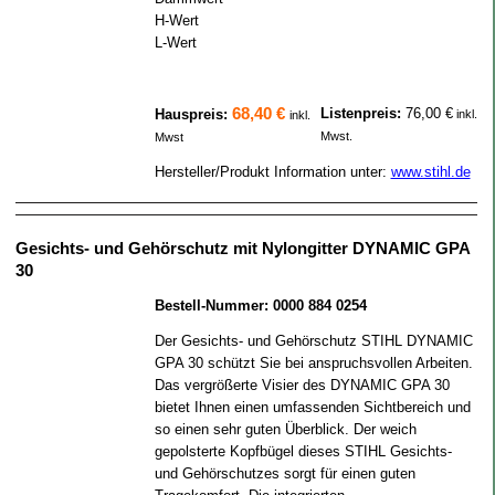
H-Wert
35
L-Wert
16
68,40 €
Listenpreis:
76,00 €
Hauspreis:
inkl.
inkl.
Mwst.
Mwst
Hersteller/Produkt Information unter:
www.stihl.de
Gesichts- und Gehörschutz mit Nylongitter DYNAMIC GPA
30
Bestell-Nummer: 0000 884 0254
Der Gesichts- und Gehörschutz STIHL DYNAMIC
GPA 30 schützt Sie bei anspruchsvollen Arbeiten.
Das vergrößerte Visier des DYNAMIC GPA 30
bietet Ihnen einen umfassenden Sichtbereich und
so einen sehr guten Überblick. Der weich
gepolsterte Kopfbügel dieses STIHL Gesichts-
und Gehörschutzes sorgt für einen guten