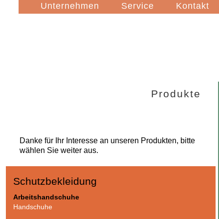
Navigation
Unternehmen
Service
Kontakt
überspringen
Produkte
Danke für Ihr Interesse an unseren Produkten,
bitte
wählen Sie weiter aus.
Schutzbekleidung
Navigation
Arbeitshandschuhe
überspringen
Handschuhe