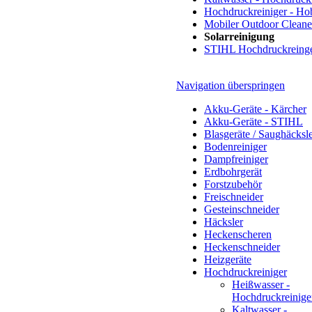
Hochdruckreiniger - Ho
Mobiler Outdoor Cleane
Solarreinigung
STIHL Hochdruckreing
Navigation überspringen
Akku-Geräte - Kärcher
Akku-Geräte - STIHL
Blasgeräte / Saughäcksl
Bodenreiniger
Dampfreiniger
Erdbohrgerät
Forstzubehör
Freischneider
Gesteinschneider
Häcksler
Heckenscheren
Heckenschneider
Heizgeräte
Hochdruckreiniger
Heißwasser -
Hochdruckreinige
Kaltwasser -