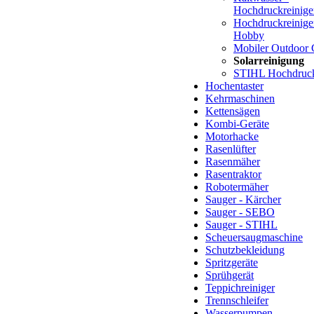
Hochdruckreinige
Hochdruckreiniger
Hobby
Mobiler Outdoor 
Solarreinigung
STIHL Hochdruck
Hochentaster
Kehrmaschinen
Kettensägen
Kombi-Geräte
Motorhacke
Rasenlüfter
Rasenmäher
Rasentraktor
Robotermäher
Sauger - Kärcher
Sauger - SEBO
Sauger - STIHL
Scheuersaugmaschine
Schutzbekleidung
Spritzgeräte
Sprühgerät
Teppichreiniger
Trennschleifer
Wasserpumpen