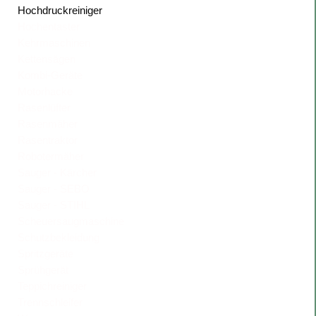
Hochdruckreiniger
Hochentaster
Kehrmaschinen
Kettensägen
Kombi-Geräte
Motorhacke
Rasenlüfter
Rasenmäher
Rasentraktor
Robotermäher
Sauger - Kärcher
Sauger - SEBO
Sauger - STIHL
Scheuersaugmaschine
Schutzbekleidung
Spritzgeräte
Sprühgerät
Teppichreiniger
Trennschleifer