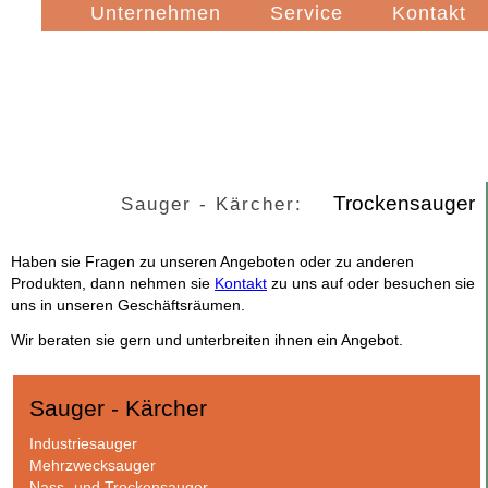
Navigation
Unternehmen
Service
Kontakt
überspringen
Trockensauger
Sauger - Kärcher:
Haben sie Fragen zu unseren Angeboten oder zu anderen
Produkten, dann nehmen sie
Kontakt
zu uns auf oder besuchen sie
uns in unseren Geschäftsräumen.
Wir beraten sie gern und unterbreiten ihnen ein Angebot.
Sauger - Kärcher
Navigation
Industriesauger
überspringen
Mehrzwecksauger
Nass- und Trockensauger