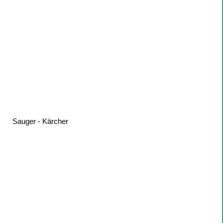
Hochdruckreiniger
Hochentaster
Kehrmaschinen
Kettensägen
Kombi-Geräte
Motorhacke
Rasenlüfter
Rasenmäher
Rasentraktor
Robotermäher
Sauger - Kärcher
Sauger - SEBO
Sauger - STIHL
Scheuersaugmaschine
Schutzbekleidung
Spritzgeräte
Sprühgerät
Teppichreiniger
Trennschleifer