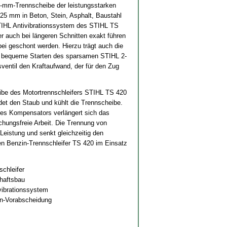
0-mm-Trennscheibe der leistungsstarken
 125 mm in Beton, Stein, Asphalt, Baustahl
STIHL Antivibrationssystem des STIHL TS
er auch bei längeren Schnitten exakt führen
i geschont werden. Hierzu trägt auch die
as bequeme Starten des sparsamen STIHL 2-
ventil den Kraftaufwand, der für den Zug
ibe des Motortrennschleifers STIHL TS 420
det den Staub und kühlt die Trennscheibe.
des Kompensators verlängert sich das
echungsfreie Arbeit. Die Trennung von
Leistung und senkt gleichzeitig den
en Benzin-Trennschleifer TS 420 im Einsatz
schleifer
haftsbau
vibrationssystem
on-Vorabscheidung