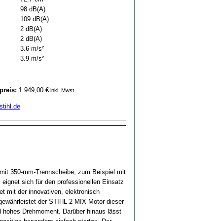
98 dB(A)
109 dB(A)
2 dB(A)
2 dB(A)
3.6 m/s²
3.9 m/s²
preis:
1.949,00 €
inkl. Mwst.
tihl.de
 mit 350-mm-Trennscheibe, zum Beispiel mit
ignet sich für den professionellen Einsatz
t mit der innovativen, elektronisch
gewährleistet der STIHL 2-MIX-Motor dieser
nd hohes Drehmoment. Darüber hinaus lässt