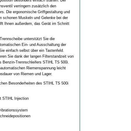
position besonders einfach starten. Der
ventil verringern zusätzlich den
rs. Die ergonomische Griffgestaltung und
m schonen Muskeln und Gelenke bei der
ilft Ihnen außerdem, das Gerät im Schnitt
Trennscheibe unterstützt Sie die
tomatischen Ein- und Ausschaltung der
ie einfach selbst über ein Tastenfeld.
ieren Sie dank der langen Filterstandzeit von
s Benzin-Trennschleifers STIHL TS 500i.
lbautomatischen Riemenspannung leicht
nsdauer von Riemen und Lager.
schen Besonderheiten des STIHL TS 500i
it STIHL Injection
vibrationssystem
Schneidepositionen