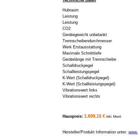
Technische Daten
Hubraum
Leistung
Leistung
CO2
Gerätegewicht unbetankt
Trennscheibendurchmesser
Werk Erstausstattung
Maximale Schnitttiefe
Gerätelänge mit Trennscheibe
Schalldruckpegel
Schallleistungspegel
K-Wert (Schalldruckpegel)
K-Wert (Schallleistungspegel)
Vibrationswert links
Vibrationswert rechts
1.699,15 €
Hauspreis:
inkl. Mwst
Hersteller/Produkt Information unter:
www.s