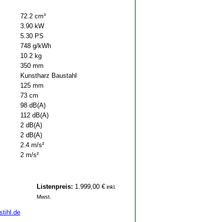
72.2 cm³
3.90 kW
5.30 PS
748 g/kWh
10.2 kg
350 mm
Kunstharz Baustahl
125 mm
73 cm
98 dB(A)
112 dB(A)
2 dB(A)
2 dB(A)
2.4 m/s²
2 m/s²
Listenpreis:
1.999,00 €
inkl.
Mwst.
tihl.de