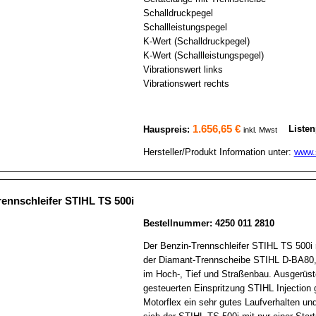
Schalldruckpegel
Schallleistungspegel
K-Wert (Schalldruckpegel)
K-Wert (Schallleistungspegel)
Vibrationswert links
Vibrationswert rechts
1.656,65 €
Listen
Hauspreis:
inkl. Mwst
Hersteller/Produkt Information unter:
www.s
rennschleifer STIHL TS 500i
Bestellnummer: 4250 011 2810
Der Benzin-Trennschleifer STIHL TS 500i
der Diamant-Trennscheibe STIHL D-BA80, e
im Hoch-, Tief und Straßenbau. Ausgerüste
gesteuerten Einspritzung STIHL Injection 
Motorflex ein sehr gutes Laufverhalten u