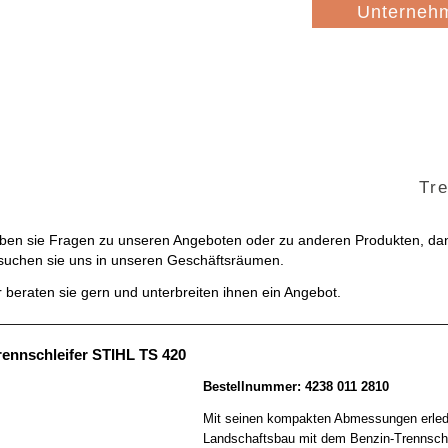
Navigation
Unterneh
überspringen
Tr
ben sie Fragen zu unseren Angeboten oder zu anderen Produkten, d
suchen sie uns in unseren Geschäftsräumen.
r beraten sie gern und unterbreiten ihnen ein Angebot.
rennschleifer STIHL TS 420
Bestellnummer: 4238 011 2810
Mit seinen kompakten Abmessungen erled
Landschaftsbau mit dem Benzin-Trennschl