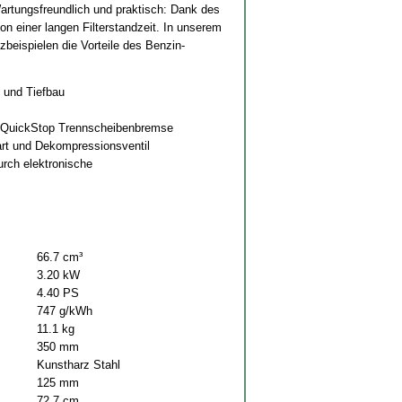
artungsfreundlich und praktisch: Dank des
von einer langen Filterstandzeit. In unserem
beispielen die Vorteile des Benzin-
- und Tiefbau
L QuickStop Trennscheibenbremse
art und Dekompressionsventil
rch elektronische
66.7 cm³
3.20 kW
4.40 PS
747 g/kWh
11.1 kg
350 mm
Kunstharz Stahl
125 mm
72.7 cm