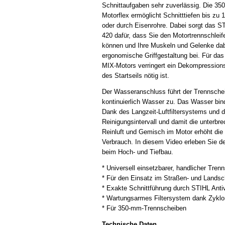
Schnittaufgaben sehr zuverlässig. Die 35
Motorflex ermöglicht Schnitttiefen bis zu
oder durch Eisenrohre. Dabei sorgt das 
420 dafür, dass Sie den Motortrennschleif
können und Ihre Muskeln und Gelenke dabe
ergonomische Griffgestaltung bei. Für d
MIX-Motors verringert ein Dekompressions
des Startseils nötig ist.
Der Wasseranschluss führt der Trennsche
kontinuierlich Wasser zu. Das Wasser bin
Dank des Langzeit-Luftfiltersystems und 
Reinigungsintervall und damit die unterbr
Reinluft und Gemisch im Motor erhöht die 
Verbrauch. In diesem Video erleben Sie d
beim Hoch- und Tiefbau.
* Universell einsetzbarer, handlicher Trenn
* Für den Einsatz im Straßen- und Landsc
* Exakte Schnittführung durch STIHL Anti
* Wartungsarmes Filtersystem dank Zykl
* Für 350-mm-Trennscheiben
Technische Daten