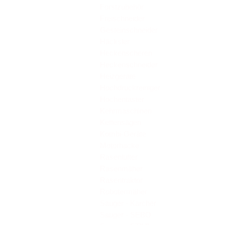
Forstzubehör
Freischneider
Gesteinschneider
Häcksler
Heckenscheren
Heckenschneider
Heizgeräte
Hochdruckreiniger
Hochentaster
Kehrmaschinen
Kettensägen
Kombi-Geräte
Motorhacke
Rasenlüfter
Rasenmäher
Rasentraktor
Robotermäher
Sauger - Kärcher
Sauger - SEBO