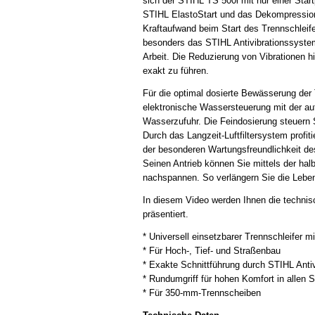
sich der STIHL TS 500i mit nur einer Start
STIHL ElastoStart und das Dekompressions
Kraftaufwand beim Start des Trennschleife
besonders das STIHL Antivibrationssyste
Arbeit. Die Reduzierung von Vibrationen h
exakt zu führen.
Für die optimal dosierte Bewässerung der 
elektronische Wassersteuerung mit der au
Wasserzufuhr. Die Feindosierung steuern S
Durch das Langzeit-Luftfiltersystem profit
der besonderen Wartungsfreundlichkeit de
Seinen Antrieb können Sie mittels der ha
nachspannen. So verlängern Sie die Lebe
In diesem Video werden Ihnen die techni
präsentiert.
* Universell einsetzbarer Trennschleifer m
* Für Hoch-, Tief- und Straßenbau
* Exakte Schnittführung durch STIHL Anti
* Rundumgriff für hohen Komfort in allen 
* Für 350-mm-Trennscheiben