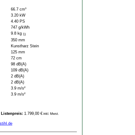
66.7 cm³
3.20 kW
4.40 PS
747 g/kWh
9.8 kg
1)
350 mm
Kunstharz Stein
125 mm
72 cm
98 dB(A)
109 dB(A)
2 dB(A)
2 dB(A)
3.9 m/s²
3.9 m/s²
Listenpreis:
1.799,00 €
inkl. Mwst.
tihl.de