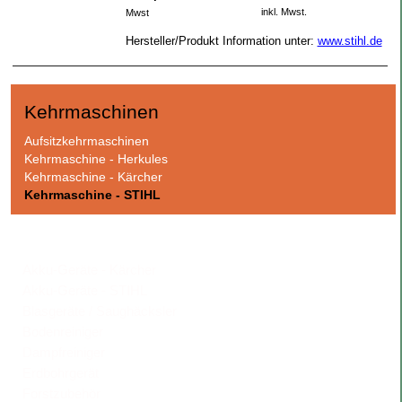
inkl. Mwst.
Mwst
Hersteller/Produkt Information unter:
www.stihl.de
Kehrmaschinen
Navigation
Aufsitzkehrmaschinen
überspringen
Kehrmaschine - Herkules
Kehrmaschine - Kärcher
Kehrmaschine - STIHL
Navigation
Akku-Geräte - Kärcher
überspringen
Akku-Geräte - STIHL
Blasgeräte / Saughäcksler
Bodenreiniger
Dampfreiniger
Erdbohrgerät
Forstzubehör