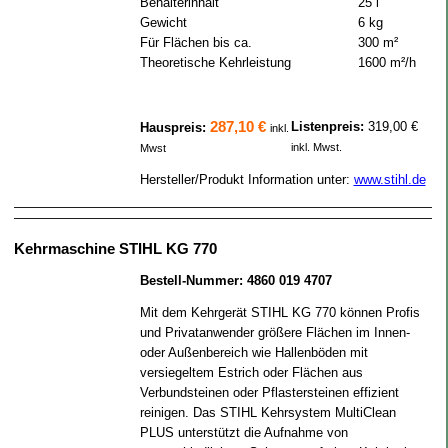
Behälterinhalt
25 l
Gewicht
6 kg
Für Flächen bis ca.
300 m²
Theoretische Kehrleistung
1600 m²/h
287,10 €
Listenpreis:
319,00 €
Hauspreis:
inkl.
inkl. Mwst.
Mwst
Hersteller/Produkt Information unter:
www.stihl.de
Kehrmaschine STIHL KG 770
Bestell-Nummer: 4860 019 4707
Mit dem Kehrgerät STIHL KG 770 können Profis
und Privatanwender größere Flächen im Innen-
oder Außenbereich wie Hallenböden mit
versiegeltem Estrich oder Flächen aus
Verbundsteinen oder Pflastersteinen effizient
reinigen. Das STIHL Kehrsystem MultiClean
PLUS unterstützt die Aufnahme von