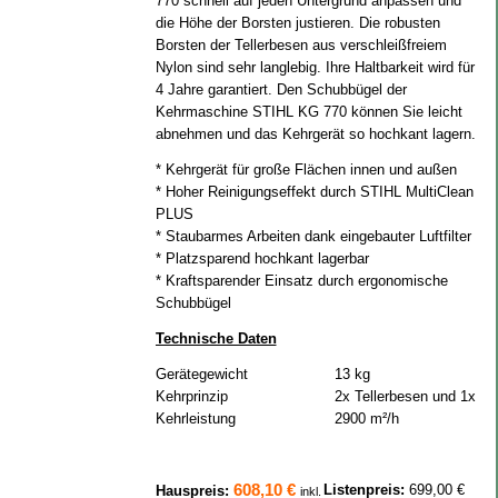
770 schnell auf jeden Untergrund anpassen und
die Höhe der Borsten justieren. Die robusten
Borsten der Tellerbesen aus verschleißfreiem
Nylon sind sehr langlebig. Ihre Haltbarkeit wird für
4 Jahre garantiert. Den Schubbügel der
Kehrmaschine STIHL KG 770 können Sie leicht
abnehmen und das Kehrgerät so hochkant lagern.
* Kehrgerät für große Flächen innen und außen
* Hoher Reinigungseffekt durch STIHL MultiClean
PLUS
* Staubarmes Arbeiten dank eingebauter Luftfilter
* Platzsparend hochkant lagerbar
* Kraftsparender Einsatz durch ergonomische
Schubbügel
Technische Daten
Gerätegewicht
13 kg
Kehrprinzip
2x Tellerbesen und 1x K
Kehrleistung
2900 m²/h
608,10 €
Listenpreis:
699,00 €
Hauspreis:
inkl.