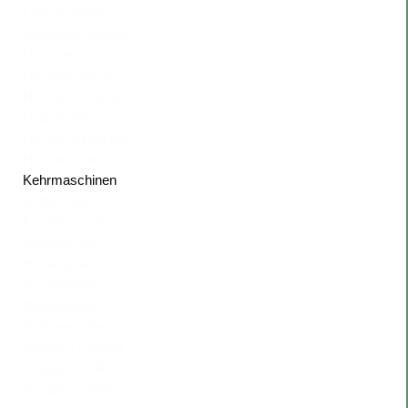
Freischneider
Gesteinschneider
Häcksler
Heckenscheren
Heckenschneider
Heizgeräte
Hochdruckreiniger
Hochentaster
Kehrmaschinen
Kettensägen
Kombi-Geräte
Motorhacke
Rasenlüfter
Rasenmäher
Rasentraktor
Robotermäher
Sauger - Kärcher
Sauger - SEBO
Sauger - STIHL