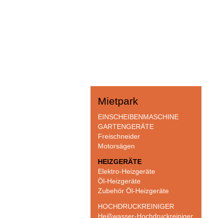
Mietpark
Navigation
EINSCHEIBENMASCHINE
überspringen
GARTENGERÄTE
Freischneider
Motorsägen
HEIZGERÄTE
Elektro-Heizgeräte
Öl-Heizgeräte
Zubehör Öl-Heizgeräte
HOCHDRUCKREINIGER
Heißwasser-Hochdruckreiniger