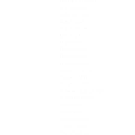
Hochdruckreiniger
Hochentaster
Kehrmaschinen
Kettensägen
Kombi-Geräte
Motorhacke
Rasenlüfter
Rasenmäher
Rasentraktor
Robotermäher
Sauger - Kärcher
Sauger - SEBO
Sauger - STIHL
Scheuersaugmaschine
Schutzbekleidung
Spritzgeräte
Sprühgerät
Teppichreiniger
Trennschleifer
Wasserpumpen