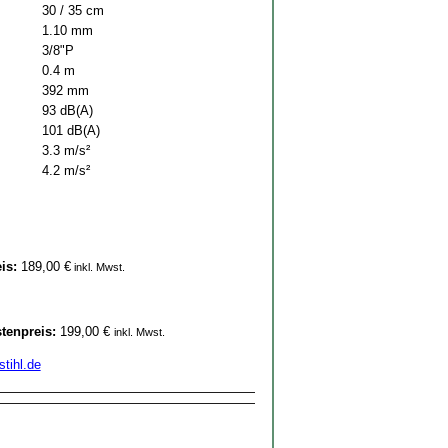
30 / 35 cm
1.10 mm
3/8"P
0.4 m
392 mm
93 dB(A)
101 dB(A)
3.3 m/s²
4.2 m/s²
eis:
189,00 €
inkl. Mwst.
stenpreis:
199,00 €
inkl. Mwst.
tihl.de