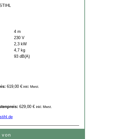
 STIHL
4 m
230 V
2,3 kW
4,7 kg
93 dB(A)
eis:
619,00 €
inkl. Mwst.
stenpreis:
629,00 €
inkl. Mwst.
tihl.de
e von