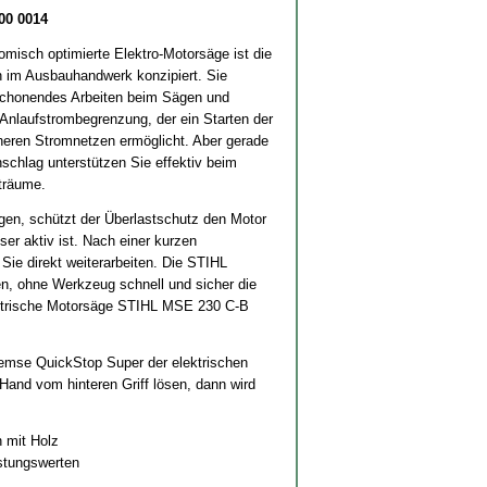
00 0014
misch optimierte Elektro-Motorsäge ist die
n im Ausbauhandwerk konzipiert. Sie
eschonendes Arbeiten beim Sägen und
 Anlaufstrombegrenzung, der ein Starten der
heren Stromnetzen ermöglicht. Aber gerade
anschlag unterstützen Sie effektiv beim
träume.
igen, schützt der Überlastschutz den Motor
er aktiv ist. Nach einer kurzen
ie direkt weiterarbeiten. Die STIHL
n, ohne Werkzeug schnell und sicher die
ektrische Motorsäge STIHL MSE 230 C-B
bremse QuickStop Super der elektrischen
and vom hinteren Griff lösen, dann wird
 mit Holz
istungswerten