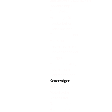
Blasgeräte / Saughäcksler
Bodenreiniger
Dampfreiniger
Erdbohrgerät
Forstzubehör
Freischneider
Gesteinschneider
Häcksler
Heckenscheren
Heckenschneider
Heizgeräte
Hochdruckreiniger
Hochentaster
Kehrmaschinen
Kettensägen
Kombi-Geräte
Motorhacke
Rasenlüfter
Rasenmäher
Rasentraktor