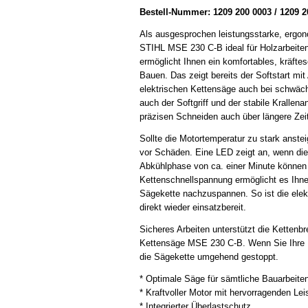
Bestell-Nummer: 1209 200 0003 / 1209 2
Als ausgesprochen leistungsstarke, ergono
STIHL MSE 230 C-B ideal für Holzarbeite
ermöglicht Ihnen ein komfortables, kräft
Bauen. Das zeigt bereits der Softstart mit
elektrischen Kettensäge auch bei schwäc
auch der Softgriff und der stabile Krallen
präzisen Schneiden auch über längere Zei
Sollte die Motortemperatur zu stark anste
vor Schäden. Eine LED zeigt an, wenn dies
Abkühlphase von ca. einer Minute können S
Kettenschnellspannung ermöglicht es Ihne
Sägekette nachzuspannen. So ist die el
direkt wieder einsatzbereit.
Sicheres Arbeiten unterstützt die Ketten
Kettensäge MSE 230 C-B. Wenn Sie Ihre H
die Sägekette umgehend gestoppt.
* Optimale Säge für sämtliche Bauarbeiten
* Kraftvoller Motor mit hervorragenden Le
* Integrierter Überlastschutz