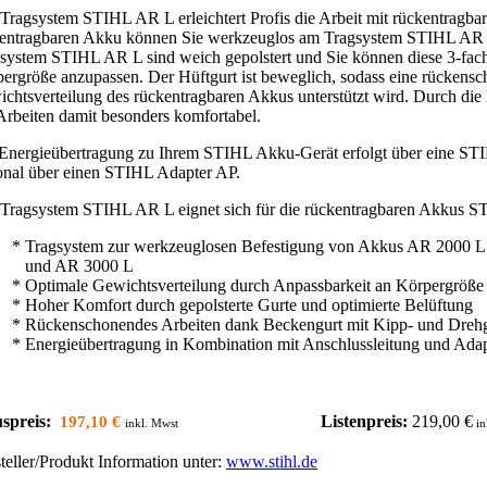
Tragsystem STIHL AR L erleichtert Profis die Arbeit mit rückentragba
entragbaren Akku können Sie werkzeuglos am Tragsystem STIHL AR L 
system STIHL AR L sind weich gepolstert und Sie können diese 3-fach i
ergröße anzupassen. Der Hüftgurt ist beweglich, sodass eine rückensc
chtsverteilung des rückentragbaren Akkus unterstützt wird. Durch die R
Arbeiten damit besonders komfortabel.
Energieübertragung zu Ihrem STIHL Akku-Gerät erfolgt über eine ST
onal über einen STIHL Adapter AP.
Tragsystem STIHL AR L eignet sich für die rückentragbaren Akkus
* Tragsystem zur werkzeuglosen Befestigung von Akkus AR 2000 L
und AR 3000 L
* Optimale Gewichtsverteilung durch Anpassbarkeit an Körpergröße
* Hoher Komfort durch gepolsterte Gurte und optimierte Belüftung
* Rückenschonendes Arbeiten dank Beckengurt mit Kipp- und Dreh
* Energieübertragung in Kombination mit Anschlussleitung und Ada
spreis:
Listenpreis:
219,00 €
197,10 €
inkl. Mwst
in
teller/Produkt Information unter:
www.stihl.de