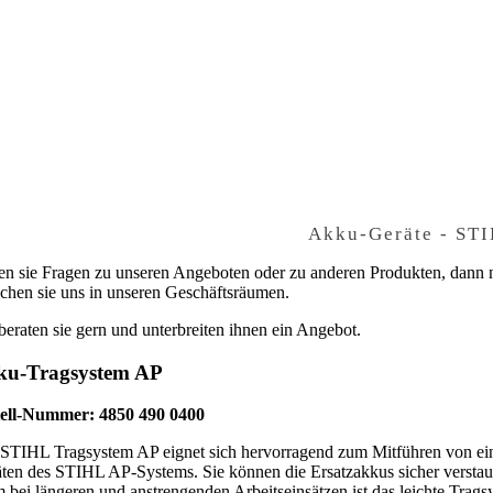
Akku-Geräte - S
n sie Fragen zu unseren Angeboten oder zu anderen Produkten, dann
chen sie uns in unseren Geschäftsräumen.
beraten sie gern und unterbreiten ihnen ein Angebot.
ku-Tragsystem AP
tell-Nummer: 4850 490 0400
STIHL Tragsystem AP eignet sich hervorragend zum Mitführen von ein
ten des STIHL AP-Systems. Sie können die Ersatzakkus sicher verstauen
m bei längeren und anstrengenden Arbeitseinsätzen ist das leichte Trags