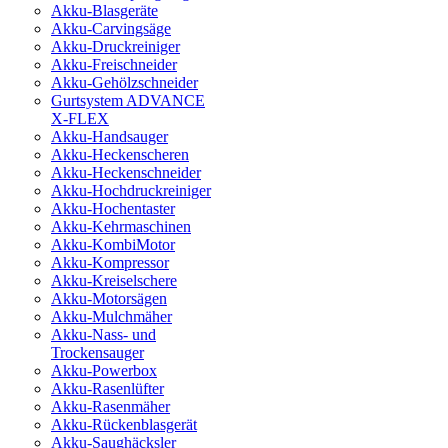
Akku-Blasgeräte
Akku-Carvingsäge
Akku-Druckreiniger
Akku-Freischneider
Akku-Gehölzschneider
Gurtsystem ADVANCE
X-FLEX
Akku-Handsauger
Akku-Heckenscheren
Akku-Heckenschneider
Akku-Hochdruckreiniger
Akku-Hochentaster
Akku-Kehrmaschinen
Akku-KombiMotor
Akku-Kompressor
Akku-Kreiselschere
Akku-Motorsägen
Akku-Mulchmäher
Akku-Nass- und
Trockensauger
Akku-Powerbox
Akku-Rasenlüfter
Akku-Rasenmäher
Akku-Rückenblasgerät
Akku-Saughäcksler