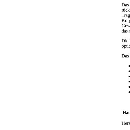
Das 
rück
Trag
Körp
Gewi
das 
Die 
opti
Das 
Hau
Hers