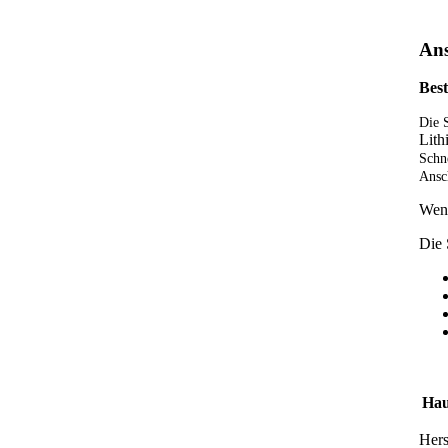
Ans
Bes
Die 
Lit
Schn
Ansc
Wenn
Die 
Hau
Hers