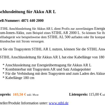
chlussleitung für Akku AR L
tell-Nummer: 4871 440 2000
Energi
STIHL Anschlussleitung für Akkus AR L dient Profis zur zuverlässigen
hium-Ionen-Akku
STIHL AR 2000 L
, zum Beispiel eines
. So können Sie I
STIHL AL 500
ellladegerät wie beispielsweise dem
aufladen oder Ihr kompat
hlussbuchse mit Strom versorgen.
 Sie ein Tragsystem STIHL AR L nutzen, können Sie die STIHL Ansch
STIHL Anschlussleitung für Akkus AR L hat eine Kabellänge von 180
* Anschlussleitung zur Energieübertragung für Akkus AR L
* Kombinierbar mit Tragsystem AR und Satz Anlagepolster
* Für die Verbindung mit dem Tragsystem und zum Laden des Akku
* Kabellänge 180 cm
spreis:
Listenpreis:
115,00 €
103,50 €
inkl. Mwst
in
teller/Produkt Information unter:
www.stihl.de