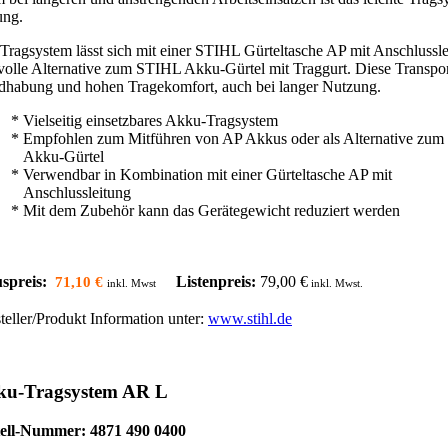
ung.
Tragsystem lässt sich mit einer STIHL Gürteltasche AP mit Anschlussle
volle Alternative zum STIHL Akku-Gürtel mit Traggurt. Diese Transpor
habung und hohen Tragekomfort, auch bei langer Nutzung.
* Vielseitig einsetzbares Akku-Tragsystem
* Empfohlen zum Mitführen von AP Akkus oder als Alternative zum
Akku-Gürtel
* Verwendbar in Kombination mit einer Gürteltasche AP mit
Anschlussleitung
* Mit dem Zubehör kann das Gerätegewicht reduziert werden
spreis:
Listenpreis:
79,00 €
71,10 €
inkl. Mwst
inkl. Mwst.
teller/Produkt Information unter:
www.stihl.de
ku-Tragsystem AR L
tell-Nummer: 4871 490 0400