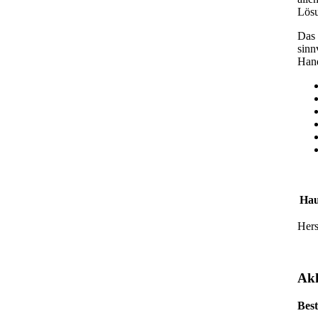
Lös
Das 
sinn
Hand
Hau
Hers
Ak
Bes