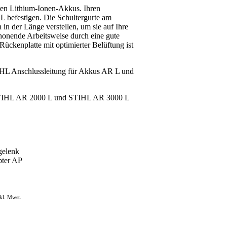
ren Lithium-Ionen-Akkus. Ihren
befestigen. Die Schultergurte am
n der Länge verstellen, um sie auf Ihre
honende Arbeitsweise durch eine gute
ückenplatte mit optimierter Belüftung ist
IHL Anschlussleitung für Akkus AR L und
 STIHL AR 2000 L und STIHL AR 3000 L
gelenk
pter AP
kl. Mwst.