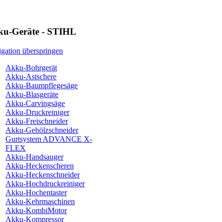
u-Geräte - STIHL
gation überspringen
Akku-Bohrgerät
Akku-Astschere
Akku-Baumpflegesäge
Akku-Blasgeräte
Akku-Carvingsäge
Akku-Druckreiniger
Akku-Freischneider
Akku-Gehölzschneider
Gurtsystem ADVANCE X-
FLEX
Akku-Handsauger
Akku-Heckenscheren
Akku-Heckenschneider
Akku-Hochdruckreiniger
Akku-Hochentaster
Akku-Kehrmaschinen
Akku-KombiMotor
Akku-Kompressor