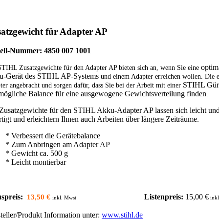
atzgewicht für Adapter AP
tell-Nummer: 4850 007 1001
optim
STIHL Zusatzgewichte für den Adapter AP bieten sich an, wenn Sie eine
-Gerät des
STIHL AP-Systems
und einem Adapter erreichen wollen. Die
STIHL Gürt
er angebracht und sorgen dafür, dass Sie bei der Arbeit mit einer
mögliche Balance für eine ausgewogene Gewichtsverteilung finden
.
Zusatzgewichte für den STIHL Akku-Adapter AP lassen sich leicht und
rtigt und erleichtern Ihnen auch Arbeiten über längere Zeiträume.
* Verbessert die Gerätebalance
* Zum Anbringen am Adapter AP
* Gewicht ca. 500 g
* Leicht montierbar
spreis:
Listenpreis:
15,00 €
13,50 €
inkl. Mwst
inkl
teller/Produkt Information unter:
www.stihl.de