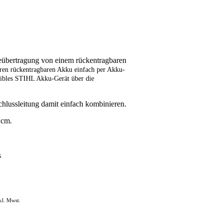
eübertragung von einem rückentragbaren
hren rückentragbaren Akku einfach per Akku-
ibles STIHL Akku-Gerät über die
lussleitung damit einfach kombinieren.
 cm.
s
kl. Mwst.