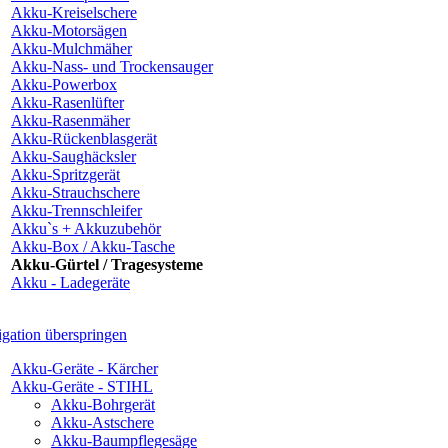
Akku-Kreiselschere
Akku-Motorsägen
Akku-Mulchmäher
Akku-Nass- und Trockensauger
Akku-Powerbox
Akku-Rasenlüfter
Akku-Rasenmäher
Akku-Rückenblasgerät
Akku-Saughäcksler
Akku-Spritzgerät
Akku-Strauchschere
Akku-Trennschleifer
Akku`s + Akkuzubehör
Akku-Box / Akku-Tasche
Akku-Gürtel / Tragesysteme
Akku - Ladegeräte
gation überspringen
Akku-Geräte - Kärcher
Akku-Geräte - STIHL
Akku-Bohrgerät
Akku-Astschere
Akku-Baumpflegesäge